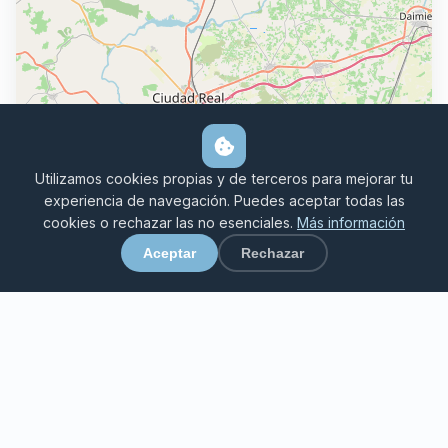
Utilizamos cookies propias y de terceros para mejorar tu
experiencia de navegación. Puedes aceptar todas las
Leaflet
|
©
OpenStreetMap
contributors
cookies o rechazar las no esenciales.
Más información
© OpenStreetMap
contributors
Aceptar
Rechazar
¿Quieres una piscina con